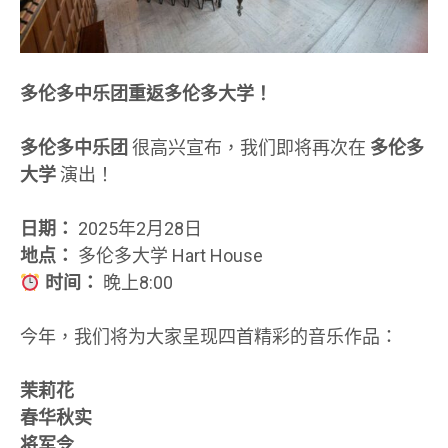
多伦多中乐团重返多伦多大学！
多伦多中乐团
很高兴宣布，我们即将再次在
多伦多
大学
演出！
日期：
2025年2月28日
地点：
多伦多大学 Hart House
时间：
晚上8:00
今年，我们将为大家呈现四首精彩的音乐作品：
茉莉花
春华秋实
将军令