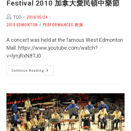
Festival 2010 加拿大愛民頓中樂節
Post
POST
TCO
2010/05/24
author:
PUBLISHED:
Post
2010 EDMONTON
/
PERFORMANCES 表演
category:
A concert was held at the famous West Edmonton
Mall. httpv://www.youtube.com/watch?
v=lynjRxN8TJ0
Day
Continue Reading
2:
Edmonton
Chinese
Music
Festival
2010
加
拿
大
愛
民
頓
中
樂