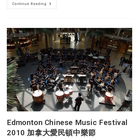
Day
Continue Reading
1:
Edmonton
Chinese
Music
Festival
2010
加
拿
大
愛
民
頓
中
樂
節
Edmonton Chinese Music Festival
2010 加拿大愛民頓中樂節