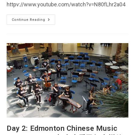
httpv://www.youtube.com/watch?v=N80fLhr2a04
Day
Continue Reading
3:
Edmonton
Chinese
Music
Festival
2010
加
拿
大
愛
民
頓
中
樂
節
Day 2: Edmonton Chinese Music