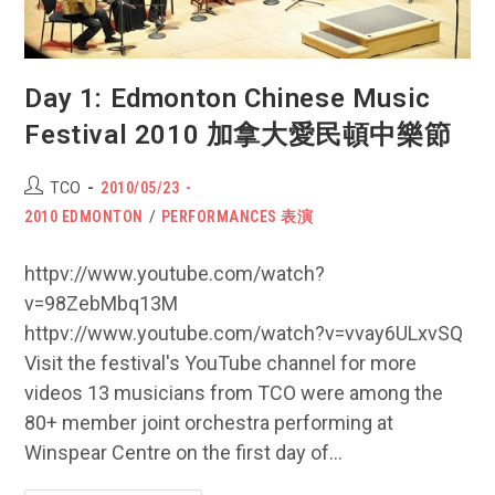
節
Day 1: Edmonton Chinese Music
Festival 2010 加拿大愛民頓中樂節
Post
POST
TCO
2010/05/23
author:
PUBLISHED:
Post
2010 EDMONTON
/
PERFORMANCES 表演
category:
httpv://www.youtube.com/watch?
v=98ZebMbq13M
httpv://www.youtube.com/watch?v=vvay6ULxvSQ
Visit the festival's YouTube channel for more
videos 13 musicians from TCO were among the
80+ member joint orchestra performing at
Winspear Centre on the first day of…