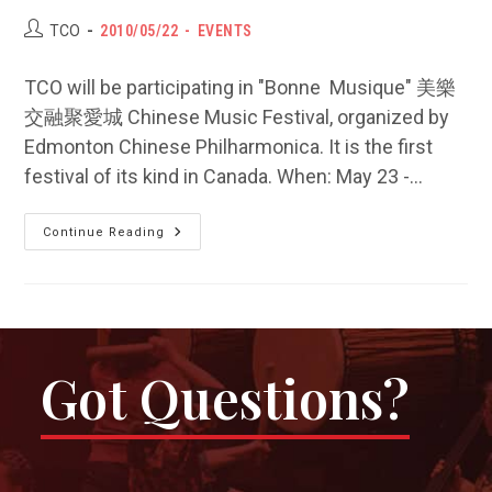
Post
POST
Post
TCO
2010/05/22
EVENTS
author:
PUBLISHED:
category:
TCO will be participating in "Bonne Musique" 美樂
交融聚愛城 Chinese Music Festival, organized by
Edmonton Chinese Philharmonica. It is the first
festival of its kind in Canada. When: May 23 -…
Edmonton
Continue Reading
Chinese
Music
Festival
2010
加
拿
大
愛
民
Got Questions?
頓
中
樂
節