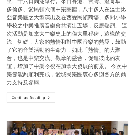
至二十六日圓滿舉行。來自香港、台灣、溫哥華、
多倫多、愛民頓六個中樂團體，八十多人在溫士比
亞音樂廳之大型演出及在西愛民頓商塲、多間小學
學校之中樂推廣音樂會共演出五塲，反應熱烈。 這
次活動是加拿大中樂史上的偉大里程碑，這樣的交
流、切磋，大家的熱情和對中國音樂的熱愛，鼓動
了它的音樂活動的生命力，如此「熱情」的大聚
會，也是中樂交流、觀摩的盛會，促進彼此的友
誼，增加了中樂今後在加拿大發展的前景。 今次中
樂節能夠順利完成，愛城民樂團衷心多謝各方的鼎
力支持及參與。
愛
Continue Reading
民
頓
中
文
報:
2010
愛
民