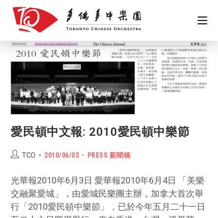
Skip
to
content
愛民頓中文報: 2010愛民頓中樂節
Post
POST
Post
TCO
2010/06/03
PRESS 新聞稿
author:
PUBLISHED:
category:
光華報2010年6月3日 愛華報2010年6月4日 「美樂
交融聚愛城」，由愛城民樂團主辦，加拿大首次舉
行「2010愛民頓中樂節」，已於今年五月二十一日