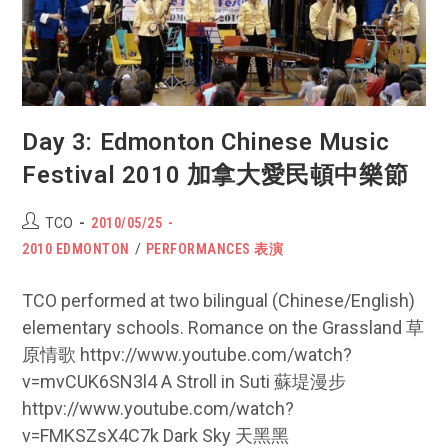
頓
中
樂
節
Day 3: Edmonton Chinese Music
Festival 2010 加拿大愛民頓中樂節
Post
POST
TCO
2010/05/25
author:
PUBLISHED:
Post
2010 EDMONTON
/
PERFORMANCES 表演
category:
TCO performed at two bilingual (Chinese/English)
elementary schools. Romance on the Grassland 草
原情歌 httpv://www.youtube.com/watch?
v=mvCUK6SN3l4 A Stroll in Suti 蘇堤漫步
httpv://www.youtube.com/watch?
v=FMKSZsX4C7k Dark Sky 天黑黑