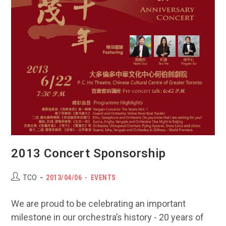
2013 Concert Sponsorship
Post
POST
Post
TCO
2013/04/06
EVENTS
author:
PUBLISHED:
category:
We are proud to be celebrating an important
milestone in our orchestra’s history - 20 years of