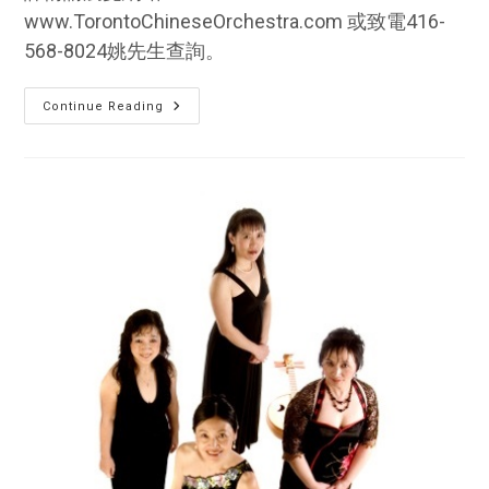
www.TorontoChineseOrchestra.com 或致電416-
568-8024姚先生查詢。
“紅
Continue Reading
庭”撥
彈
樂
隊
音
樂
會
十
二
月
一
日
大
多
倫
多
中
華
文
化
中
心
舉
行