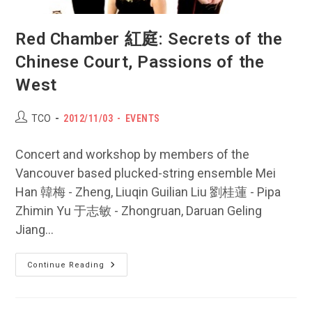
Red Chamber 紅庭: Secrets of the
Chinese Court, Passions of the
West
Post
POST
Post
TCO
2012/11/03
EVENTS
author:
PUBLISHED:
category:
Concert and workshop by members of the
Vancouver based plucked-string ensemble Mei
Han 韓梅 - Zheng, Liuqin Guilian Liu 劉桂蓮 - Pipa
Zhimin Yu 于志敏 - Zhongruan, Daruan Geling
Jiang…
Red
Continue Reading
Chamber
紅
庭:
Secrets