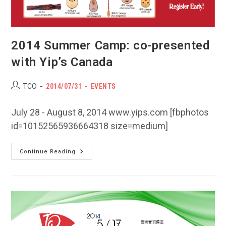
2014 Summer Camp: co-presented
with Yip’s Canada
Post
POST
Post
TCO
2014/07/31
EVENTS
author:
PUBLISHED:
category:
July 28 - August 8, 2014 www.yips.com [fbphotos
id=10152565936664318 size=medium]
2014
Continue Reading
Summer
Camp:
Co-
Presented
With
Yip’s
Canada