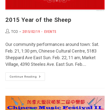
2015 Year of the Sheep
Post
POST
Post
TCO
2015/02/19
EVENTS
author:
PUBLISHED:
category:
Our community performances around town: Sat.
Feb. 21, 1:30 pm, Chinese Cultural Centre, 5183
Sheppard Ave East Sun. Feb. 22, 11 am, Market
Village, 4390 Steeles Ave. East Sun. Feb.…
2015
Continue Reading
Year
Of
The
Sheep