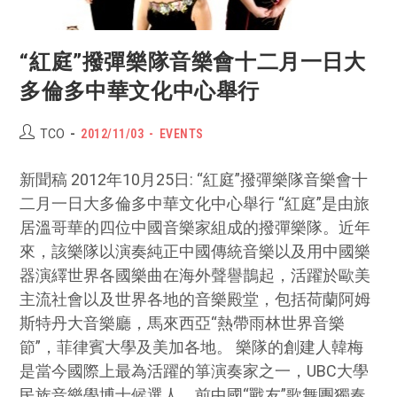
“紅庭”撥彈樂隊音樂會十二月一日大
多倫多中華文化中心舉行
Post
POST
Post
TCO
2012/11/03
EVENTS
author:
PUBLISHED:
category:
新聞稿 2012年10月25日: “紅庭”撥彈樂隊音樂會十
二月一日大多倫多中華文化中心舉行 “紅庭”是由旅
居溫哥華的四位中國音樂家組成的撥彈樂隊。近年
來，該樂隊以演奏純正中國傳統音樂以及用中國樂
器演繹世界各國樂曲在海外聲譽鵲起，活躍於歐美
主流社會以及世界各地的音樂殿堂，包括荷蘭阿姆
斯特丹大音樂廳，馬來西亞“熱帶雨林世界音樂
節”，菲律賓大學及美加各地。 樂隊的創建人韓梅
是當今國際上最為活躍的箏演奏家之一，UBC大學
民族音樂學博士候選人，前中國“戰友”歌舞團獨奏