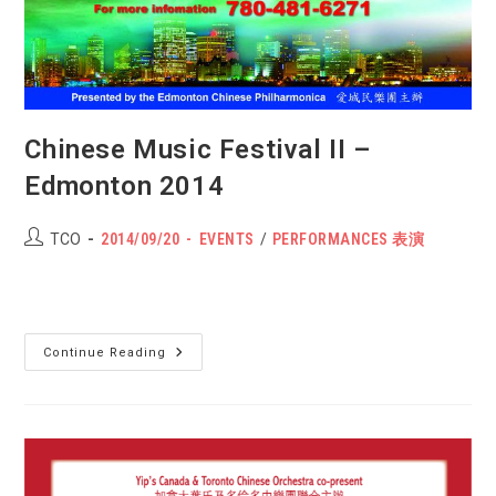
Chinese Music Festival II –
Edmonton 2014
Post
POST
Post
TCO
2014/09/20
EVENTS
/
PERFORMANCES 表演
author:
PUBLISHED:
category:
Chinese
Continue Reading
Music
Festival
II
–
Edmonton
2014