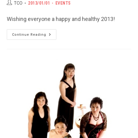
Post
POST
Post
TCO
2013/01/01
EVENTS
author:
PUBLISHED:
category:
Wishing everyone a happy and healthy 2013!
2013
Continue Reading
Happy
New
Year