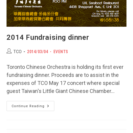
2014 Fundraising dinner
Post
POST
Post
TCO
2014/03/04
EVENTS
author:
PUBLISHED:
category:
Toronto Chinese Orchestra is holding its first ever
fundraising dinner. Proceeds are to assist in the
expenses of TCO May 17 concert where special
guest Taiwan's Little Giant Chinese Chamber…
2014
Continue Reading
Fundraising
Dinner