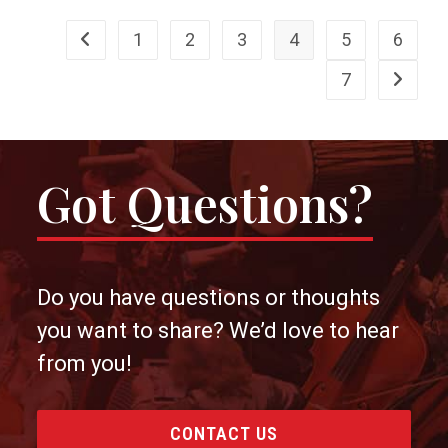
Of
The
Chinese
1
2
3
4
5
6
Go to the previous page
Court,
Passions
Of
7
Go to th
The
West
Got Questions?
Do you have questions or thoughts
you want to share? We’d love to hear
from you!
CONTACT US