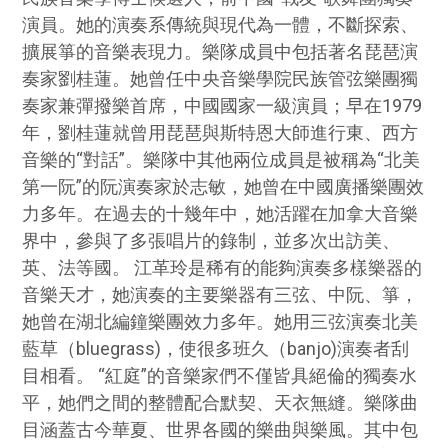
演員。她的演奏系傳統與現代為一體，不斷探索、
擴展箏的音樂表現力。樂隊成員中包括著名琵琶演
奏家劉桂蓮。她曾任中央音樂學院民族管弦樂團獨
奏家兼彈撥樂首席，中國國家一級演員；早在1979
年，劉桂蓮就曾用琵琶與斯特恩大師進行東、西方
音樂的“對話”。樂隊中其他兩位成員是被稱為“北美
第一阮”的阮演奏家於志敏，她曾在中國廣播樂團效
力多年。在過去的十幾年中，她活躍在加拿大音樂
界中，參與了多張唱片的錄制，並多次出訪美、
英、法等國。 江革玲是稀有的能夠演奏多樣樂器的
音樂天才，她演奏的主要樂器有三弦、中阮、箏，
她曾在湖北編鐘樂團效力多年。她用三弦演奏北美
藍草（bluegrass)，使很多班久（banjo)演奏者刮
目相看。 “紅庭”的音樂家們不僅皆具絕倫的獨奏水
平，她們之間的整體配合默契、天衣無縫。樂隊曲
目涵蓋古今華夏、世界各國的樂曲與樂風。其中包