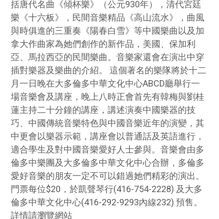
括唐代名曲《傾杯樂》（公元930年），清代宮廷
樂《十六板》，民間音樂精品《高山流水》，曲風
與時俱進的三重奏《陽春白雪》等中國樂曲以及加
拿大作曲家為她們創作的新作品，美國、保加利
亞、馬拉西亞的民間樂曲。音樂家還會在演出中穿
插對樂器及樂曲的介紹。 這個著名的樂隊將於十二
月一日晚在大多倫多中華文化中心ABCD廳舉行一
場音樂會及講座，晚上八時正會首先有韓梅與劉桂
蓮主持二十分鐘的講座，講述演奏中國樂器的技
巧、中國傳統音樂特色與中國音樂近年的演變，其
中更會以樂器示範，講座會以普通話及英語進行，
適合學生及對中國音樂愛好人士參與。音樂會由多
倫多中樂團及大多倫多中華文化中心合辦，多倫多
愛好音樂的朋友一定不可以錯過她們精彩的演出。
門票每位$20，於凱聲琴行(416-754-2228) 及大多
倫多中華文化中心(416-292-9293內線232) 預售。
詳情請瀏覽網站