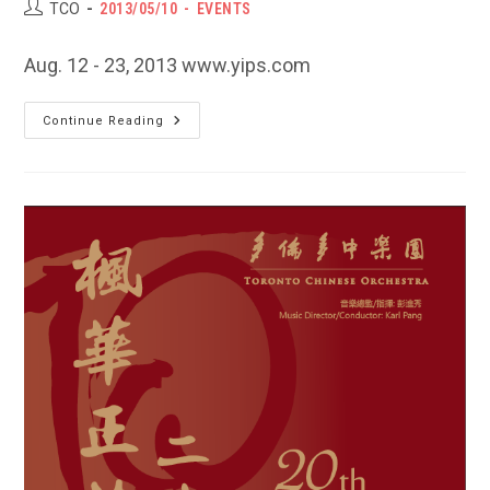
Post
POST
Post
TCO
2013/05/10
EVENTS
author:
PUBLISHED:
category:
Aug. 12 - 23, 2013 www.yips.com
2013
Continue Reading
Summer
Camp:
Co-
Presented
With
Yip’s
Canada