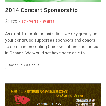
2014 Concert Sponsorship
Post
POST
Post
TCO
2014/03/16
EVENTS
author:
PUBLISHED:
category:
As a not-for-profit organization, we rely greatly on
your continued support as sponsors and donors
to continue promoting Chinese culture and music
in Canada. We would not have been able to…
2014
Continue Reading
Concert
Sponsorship